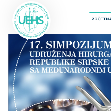
POČETN