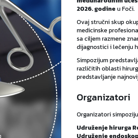
međunarodnim uče
2026. godine
u Foči.
Ovaj stručni skup okup
medicinske profesional
sa ciljem razmene znan
dijagnostici i lečenju h
Simpozijum predstavlja
različitih oblasti hiru
predstavljanje najnovij
Organizatori
Organizatori simpozij
Udruženje hirurga R
Udruženje endoskops