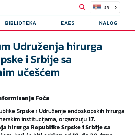
SR
BIBLIOTEKA
EAES
NALOG
jum Udruženja hirurga
pske i Srbije sa
im učešćem
informisanje Foča
ublike Srpske i Udruženje endoskopskih hirurga
tnerskim institucijama, organizuju
17.
 hirurga Republike Srpske i Srbije sa