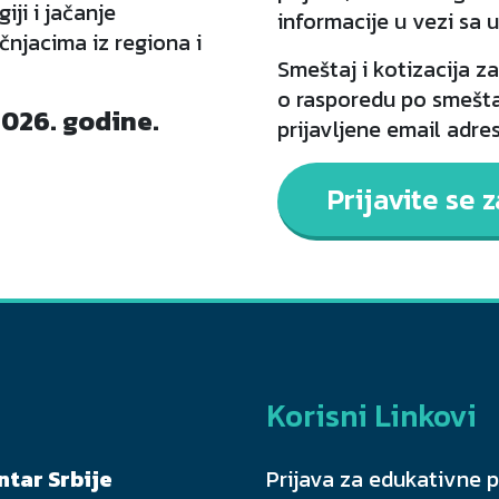
ji i jačanje
informacije u vezi sa
njacima iz regiona i
Smeštaj i kotizacija z
o rasporedu po smešta
2026. godine.
prijavljene email adr
Prijavite se 
Korisni Linkovi
ntar Srbije
Prijava za edukativne 