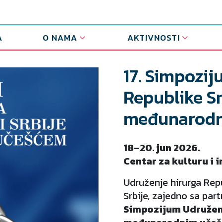
A
O NAMA
AKTIVNOSTI
17. Simpozi
Republike Sr
međunarodn
18–20. jun 2026.
Centar za kulturu i 
Udruženje hirurga Rep
Srbije, zajedno sa par
Simpozijum Udruženja