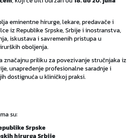
šćem
, koji će biti održan od
18. do 20. juna
lja eminentne hirurge, lekare, predavače i
ce iz Republike Srpske, Srbije i inostranstva,
ja, iskustava i savremenih pristupa u
irurških oboljenja.
 značajnu priliku za povezivanje stručnjaka iz
rgije, unapređenje profesionalne saradnje i
ih dostignuća u kliničkoj praksi.
uma su:
epublike Srpske
kih hirurga Srbije