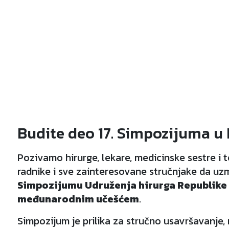
Budite deo 17. Simpozijuma u 
Pozivamo hirurge, lekare, medicinske sestre i 
radnike i sve zainteresovane stručnjake da u
Simpozijumu Udruženja hirurga Republike S
međunarodnim učešćem
.
Simpozijum je prilika za stručno usavršavanje,