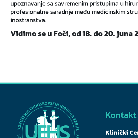
upoznavanje sa savremenim pristupima u hirurgi
profesionalne saradnje među medicinskim struč
inostranstva.
Vidimo se u Foči, od 18. do 20. juna 
Kontakt
Klinički Ce