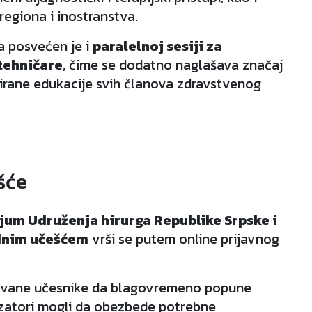
regiona i inostranstva.
 posvećen je i
paralelnoj sesiji za
 tehničare
, čime se dodatno naglašava značaj
uirane edukacije svih članova zdravstvenog
šće
ijum Udruženja hirurga Republike Srpske i
dnim učešćem
vrši se putem online prijavnog
ovane učesnike da blagovremeno popune
nizatori mogli da obezbede potrebne