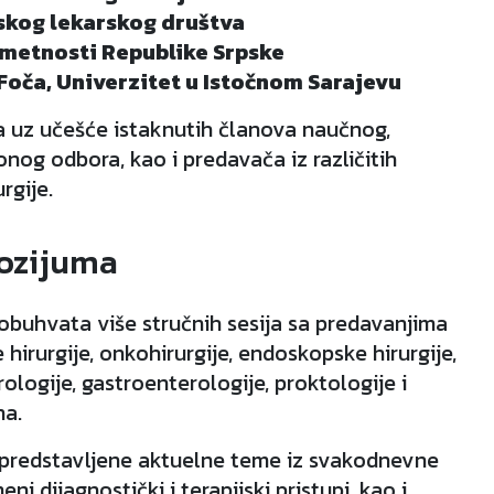
pskog lekarskog društva
metnosti Republike Srpske
Foča, Univerzitet u Istočnom Sarajevu
 uz učešće istaknutih članova naučnog,
nog odbora, kao i predavača iz različitih
rgije.
ozijuma
buhvata više stručnih sesija sa predavanjima
hirurgije, onkohirurgije, endoskopske hirurgije,
rologije, gastroenterologije, proktologije i
na.
predstavljene aktuelne teme iz svakodnevne
ni dijagnostički i terapijski pristupi, kao i