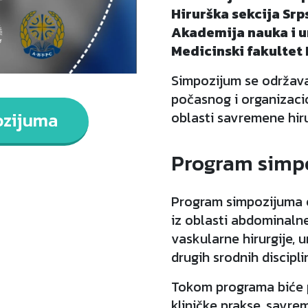
Hirurška sekcija Sr
Akademija nauka i u
Medicinski fakultet 
Simpozijum se održava
počasnog i organizacio
ozijuma
oblasti savremene hiru
Program simp
Program simpozijuma o
iz oblasti abdominalne 
vaskularne hirurgije, u
drugih srodnih discipli
Tokom programa biće 
kliničke prakse, savreme