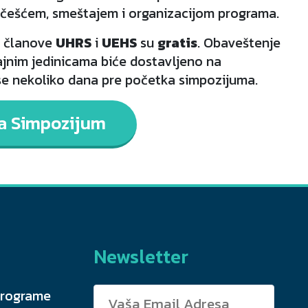
 učešćem, smeštajem i organizacijom programa.
a članove
UHRS
i
UEHS
su
gratis
. Obaveštenje
jnim jedinicama biće dostavljeno na
ese nekoliko dana pre početka simpozijuma.
za Simpozijum
Newsletter
programe