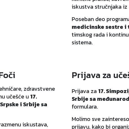
iskustva stručnjaka iz 
Poseban deo programa
medicinske sestre i
timskog rada i kontin
sistema.
Foči
Prijava za uče
tehničare, zdravstvene
Prijava za
17. Simpoz
zmu učešće u
17.
Srbije sa međunaro
rpske i Srbije sa
formulara.
Molimo sve zainteres
 razmenu iskustava,
prijavu, kako bi orga